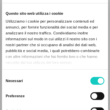
Questo sito web utilizza i cookie
RICERCA AVANZATA »
Utilizziamo i cookie per personalizzare contenuti ed
A
Z
annunci, per fornire funzionalità dei social media e per
Giussani Luigi
Autore
analizzare il nostro traffico. Condividiamo inoltre
0
DOCUMENTI TROVATI
informazioni sul modo in cui utilizzi il nostro sito con i
Spagnolo
nostri partner che si occupano di analisi dei dati web,
Esquiú
pubblicità e social media, i quali potrebbero combinarle
1988
con altre informazioni che hai fornito loro o che hanno
Pagine: 2
raccolto dal tuo utilizzo dei loro servizi.
RISULTATI SUCCESSIVI
Selezione
ULTIMO AGGIORNAMENTO
Necessari
del
11/12/2025
consenso
Preferenze
LEGGI IL FULL TEXT NELL'EDIZIONE