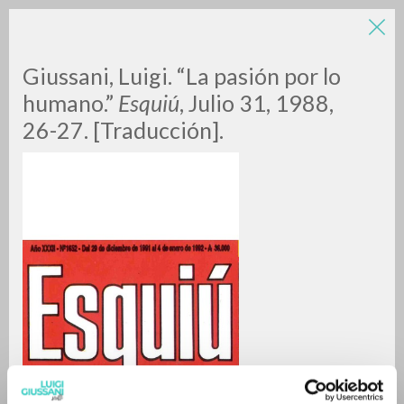
LUIGI
Giussani, Luigi. “La pasión por lo
humano.”
Esquiú
, Julio 31, 1988,
26-27. [Traducción].
GIUSSANI
scritti