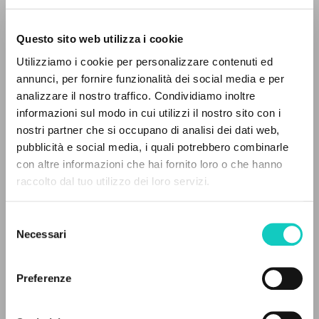
Questo sito web utilizza i cookie
Utilizziamo i cookie per personalizzare contenuti ed
annunci, per fornire funzionalità dei social media e per
Giussani Luigi
Autore
IL PROGETTO
analizzare il nostro traffico. Condividiamo inoltre
informazioni sul modo in cui utilizzi il nostro sito con i
Il portale raccoglie e rende accessibili gli scritti
Italiano
nostri partner che si occupano di analisi dei dati web,
Il Grano
di Luigi Giussani: quasi 5000 voci bibliografiche,
pubblicità e social media, i quali potrebbero combinarle
1986
testi integrali in 5 lingue e percorsi tematici
con altre informazioni che hai fornito loro o che hanno
Pagine: 1
dedicati.
raccolto dal tuo utilizzo dei loro servizi.
Selezione
NAVIGA
ULTIMO AGGIORNAMENTO
Necessari
del
27/11/2020
consenso
Ricerca avanzata »
Il PerCorso
Preferenze
Contatti
Login
LEGGI IL FULL TEXT NELL'EDIZIONE