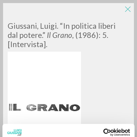
Giussani, Luigi. “In politica liberi
dal potere.”
Il Grano
, (1986): 5.
[Intervista].
A
Z
0
DOCUMENTI TROVATI
RISULTATI SUCCESSIVI