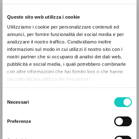
Questo sito web utilizza i cookie
RICERCA AVANZATA »
Utilizziamo i cookie per personalizzare contenuti ed
A
Z
annunci, per fornire funzionalità dei social media e per
analizzare il nostro traffico. Condividiamo inoltre
0
DOCUMENTI TROVATI
informazioni sul modo in cui utilizzi il nostro sito con i
Giussani Luigi
Autore
nostri partner che si occupano di analisi dei dati web,
pubblicità e social media, i quali potrebbero combinarle
Italiano
con altre informazioni che hai fornito loro o che hanno
Libertà di Educazione
raccolto dal tuo utilizzo dei loro servizi.
RISULTATI SUCCESSIVI
1988
Pagine: 4
Selezione
Necessari
del
consenso
ULTIMO AGGIORNAMENTO
Preferenze
23/06/2025