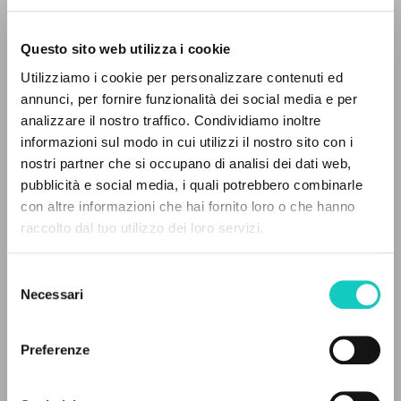
Questo sito web utilizza i cookie
Utilizziamo i cookie per personalizzare contenuti ed
annunci, per fornire funzionalità dei social media e per
Giussani Luigi
Autore
analizzare il nostro traffico. Condividiamo inoltre
informazioni sul modo in cui utilizzi il nostro sito con i
Italiano
nostri partner che si occupano di analisi dei dati web,
Litterae Communionis-Tracce
pubblicità e social media, i quali potrebbero combinarle
2001
IL PROGETTO
con altre informazioni che hai fornito loro o che hanno
Pagine: 1
raccolto dal tuo utilizzo dei loro servizi.
Il portale raccoglie e rende accessibili gli scritti
di Luigi Giussani: quasi 5000 voci bibliografiche,
Selezione
testi integrali in 5 lingue e percorsi tematici
ULTIMO AGGIORNAMENTO
Necessari
del
28/07/2026
dedicati.
consenso
Preferenze
NAVIGA
FULL TEXT