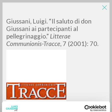
Giussani, Luigi. “Il saluto di don
Giussani ai partecipanti al
pellegrinaggio.”
Litterae
Communionis-Tracce
, 7 (2001): 70.
RICERCA AVANZATA »
A
Z
0
DOCUMENTI TROVATI
RISULTATI SUCCESSIVI