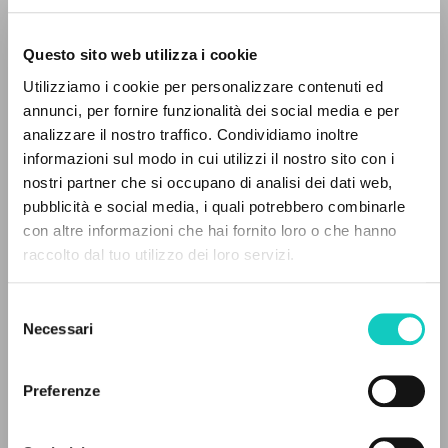
Questo sito web utilizza i cookie
RICERCA AVANZATA »
Utilizziamo i cookie per personalizzare contenuti ed
A
Z
annunci, per fornire funzionalità dei social media e per
analizzare il nostro traffico. Condividiamo inoltre
0
DOCUMENTI TROVATI
informazioni sul modo in cui utilizzi il nostro sito con i
Giussani Luigi
Autore
nostri partner che si occupano di analisi dei dati web,
pubblicità e social media, i quali potrebbero combinarle
Spagnolo
con altre informazioni che hai fornito loro o che hanno
Litterae Communionis-Huellas
raccolto dal tuo utilizzo dei loro servizi.
2001
RISULTATI SUCCESSIVI
Selezione
Necessari
del
ULTIMO AGGIORNAMENTO
consenso
29/07/2026
Preferenze