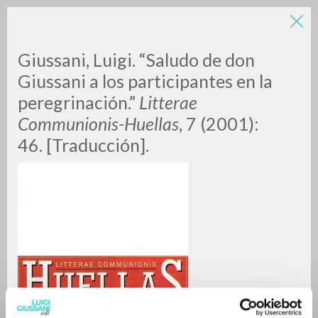
LUIGI
Giussani, Luigi. “Saludo de don
Giussani a los participantes en la
peregrinación.”
Litterae
GIUSSANI
Communionis-Huellas
, 7 (2001):
46. [Traducción].
scritti