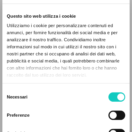
Questo sito web utilizza i cookie
Utilizziamo i cookie per personalizzare contenuti ed
annunci, per fornire funzionalità dei social media e per
analizzare il nostro traffico. Condividiamo inoltre
informazioni sul modo in cui utilizzi il nostro sito con i
nostri partner che si occupano di analisi dei dati web,
Giussani Luigi
Autore
pubblicità e social media, i quali potrebbero combinarle
Pereira da Silva Eliandro
Traduttore
IL PROGETTO
con altre informazioni che hai fornito loro o che hanno
raccolto dal tuo utilizzo dei loro servizi.
Il portale raccoglie e rende accessibili gli scritti
Portoghese BR
di Luigi Giussani: quasi 5000 voci bibliografiche,
Litterae Communionis-Passos
Selezione
2001
testi integrali in 5 lingue e percorsi tematici
Necessari
del
Pagine: 1
dedicati.
consenso
Preferenze
NAVIGA
ULTIMO AGGIORNAMENTO
29/07/2026