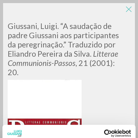
Giussani, Luigi. “A saudação de
padre Giussani aos participantes
da peregrinação.” Traduzido por
Eliandro Pereira da Silva.
Litterae
Communionis-Passos
, 21 (2001):
20.
RICERCA AVANZATA »
A
Z
0
DOCUMENTI TROVATI
RISULTATI SUCCESSIVI