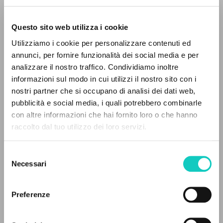
Questo sito web utilizza i cookie
RICERCA AVANZATA »
Utilizziamo i cookie per personalizzare contenuti ed
Giussani Luigi
Autore
A
Z
annunci, per fornire funzionalità dei social media e per
analizzare il nostro traffico. Condividiamo inoltre
Italiano
0
DOCUMENTI TROVATI
informazioni sul modo in cui utilizzi il nostro sito con i
Litterae Communionis-Tracce
2002
nostri partner che si occupano di analisi dei dati web,
Pagine: 12
pubblicità e social media, i quali potrebbero combinarle
con altre informazioni che hai fornito loro o che hanno
raccolto dal tuo utilizzo dei loro servizi.
RISULTATI SUCCESSIVI
ULTIMO AGGIORNAMENTO
27/01/2023
Selezione
Necessari
del
consenso
Preferenze
LEGGI IL FULL TEXT NELL'EDIZIONE
DISPONIBILE