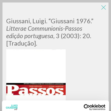
Giussani, Luigi. “Giussani 1976.”
Litterae Communionis-Passos
edição portuguesa
, 3 (2003): 20.
[Tradução].
A
Z
0
DOCUMENTI TROVATI
RISULTATI SUCCESSIVI