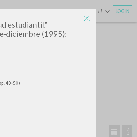
AGGIORNAMENTI
NEWS
CONTATTI
IT
LOGIN
E
ud estudiantil.”
e-diciembre (1995):
pp. 40-50)