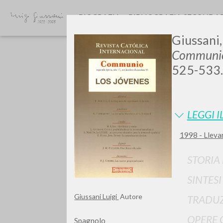
BIOGRAFIA
BIBLIOGRAFIA SECONDA
Giussani, 
Communio.
525-533.
LEGGI I
GIU
1998 - Llevar
STORIA
SINTES
Giussani Luigi
Autore
TRADUZ
OPERE 
Spagnolo