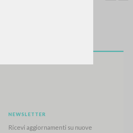
CERCA
Frase esatta
 »
ATTIVITÀ RECENTI
A
Z