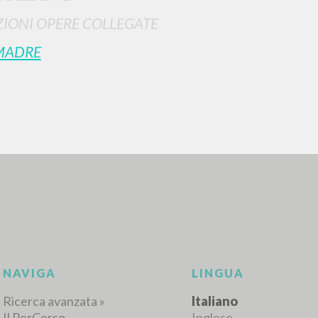
IONI OPERE COLLEGATE
MADRE
RICERCA AVANZATA
i risultati ancora più precisi? Utilizza la
0
DOCUMENTI TROVATI
Visualizza dettagli per tipologia
LINGUA
AUTORE
ANNO