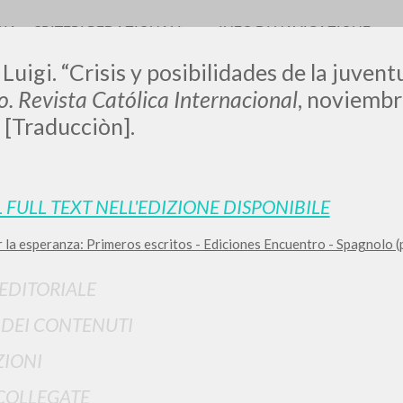
RIA
CRITERI REDAZIONALI
INFO DI NAVIGAZIONE
Luigi. “Crisis y posibilidades de la juvent
 Revista Católica Internacional
, noviembr
 [Traducciòn].
LUIGI
L FULL TEXT NELL'EDIZIONE DISPONIBILE
SSANI
 la esperanza: Primeros escritos - Ediciones Encuentro - Spagnolo (
 EDITORIALE
scritti
I DEI CONTENUTI
IONI
COLLEGATE