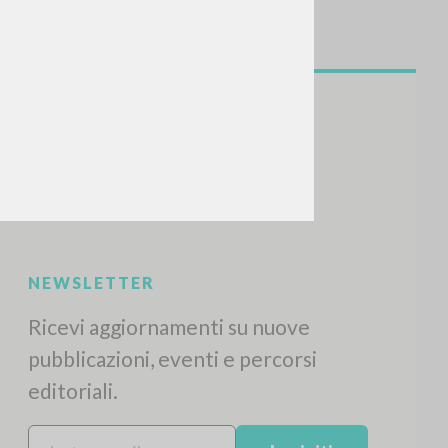
CERCA
Frase esatta
 »
ATTIVITÀ RECENTI
A
Z