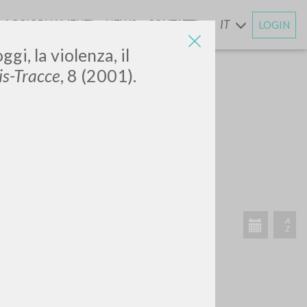
AGGIORNAMENTI
NEWS
CONTATTI
IT
LOGIN
E
gi, la violenza, il
s-Tracce
, 8 (2001).