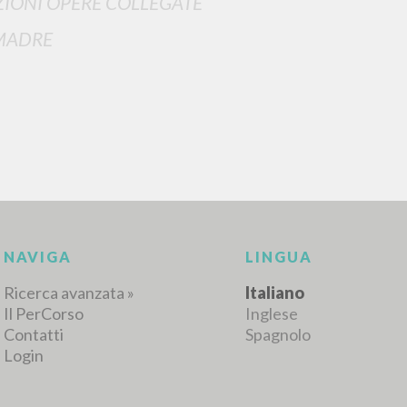
IONI OPERE COLLEGATE
MADRE
RICERCA AVANZATA
i risultati ancora più precisi? Utilizza la
0
DOCUMENTI TROVATI
Visualizza dettagli per tipologia
LINGUA
AUTORE
ANNO