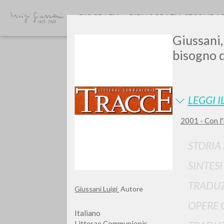
BIOGRAFIA
BIBLIOGRAFIA SECONDA
Giussani, 
bisogno d
LEGGI I
2001 - Con l'i
GIU
STORIA
SINTES
TRADUZ
Giussani Luigi
Autore
OPERE 
Italiano
Litterae Communionis-