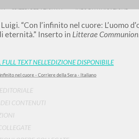
RIA
CRITERI REDAZIONALI
INFO DI NAVIGAZIONE
Luigi. “Con l’infinito nel cuore: L’uomo d’og
i eternità.” Inserto in
Litterae Communioni
LUIGI
L FULL TEXT NELL'EDIZIONE DISPONIBILE
nfinito nel cuore - Corriere della Sera - Italiano
SSANI
 EDITORIALE
scritti
I DEI CONTENUTI
IONI
COLLEGATE