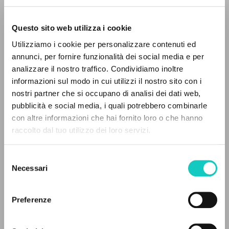
Questo sito web utilizza i cookie
Giussani Luigi
Autore
Utilizziamo i cookie per personalizzare contenuti ed
annunci, per fornire funzionalità dei social media e per
Italiano
analizzare il nostro traffico. Condividiamo inoltre
Corriere della Sera
2001
informazioni sul modo in cui utilizzi il nostro sito con i
Pagine: 4
nostri partner che si occupano di analisi dei dati web,
pubblicità e social media, i quali potrebbero combinarle
IL PROGETTO
con altre informazioni che hai fornito loro o che hanno
raccolto dal tuo utilizzo dei loro servizi.
Il portale raccoglie e rende accessibili gli scritti
ULTIMO AGGIORNAMENTO
26/10/2018
di Luigi Giussani: quasi 5000 voci bibliografiche,
Selezione
testi integrali in 5 lingue e percorsi tematici
Necessari
del
dedicati.
consenso
FULL TEXT
Preferenze
NAVIGA
STORIA EDITORIALE