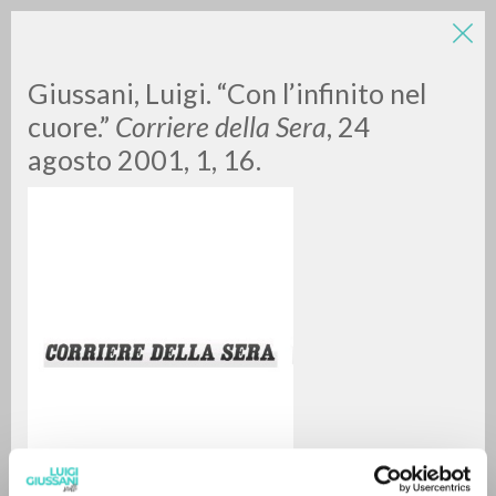
Giussani, Luigi. “Con l’infinito nel
cuore.”
Corriere della Sera
, 24
agosto 2001, 1, 16.
RICERCA AVANZATA »
A
Z
0
DOCUMENTI TROVATI
RISULTATI SUCCESSIVI