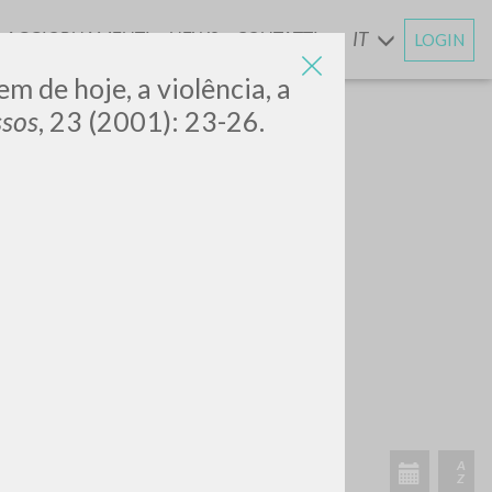
AGGIORNAMENTI
NEWS
CONTATTI
IT
LOGIN
E
m de hoje, a violência, a
ssos
, 23 (2001): 23-26.