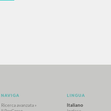
RICERCA AVANZATA
i risultati ancora più precisi? Utilizza la
0
DOCUMENTI TROVATI
Visualizza dettagli per tipologia
LINGUA
AUTORE
ANNO