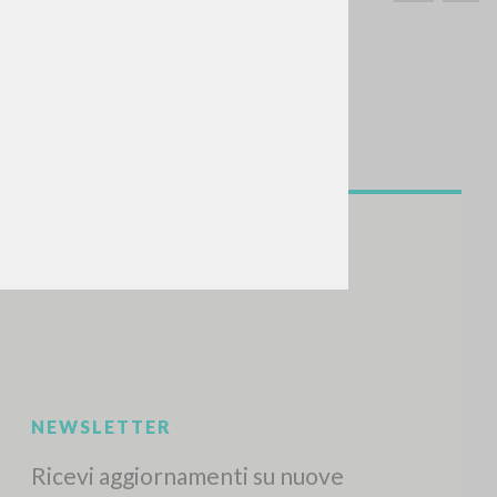
CERCA
Frase esatta
 »
ATTIVITÀ RECENTI
A
Z