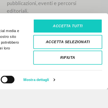
ACCETTA TUTTI
cial media e
nostro sito
ACCETTA SELEZIONATI
i potrebbero
ei loro
RIFIUTA
Mostra dettagli
NEWSLETTER
Ricevi aggiornamenti su nuove
pubblicazioni, eventi e percorsi
editoriali.