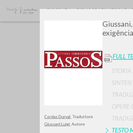
BIOGRAFIA
BIBLIOGRAFIA SECONDA
Giussani,
exigência
FULL T
STORIA
GIU
SINTES
TRADUZ
OPERE 
Cordas Durval
Traduttore
TRADUZ
Giussani Luigi
Autore
TESTO 