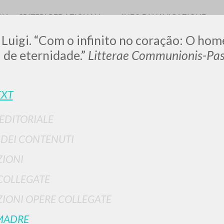
RIA
CRITERI REDAZIONALI
INFO DI NAVIGAZIONE
 Luigi. “Com o infinito no coração: O home
 de eternidade.”
Litterae Communionis-Pa
LUIGI
EXT
 EDITORIALE
SSANI
I DEI CONTENUTI
IONI
scritti
COLLEGATE
IONI OPERE COLLEGATE
MADRE