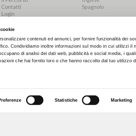
RISULTATI SUCCESSIVI
 cookie
rsonalizzare contenuti ed annunci, per fornire funzionalità dei so
ffico. Condividiamo inoltre informazioni sul modo in cui utilizzi il 
 occupano di analisi dei dati web, pubblicità e social media, i qual
azioni che hai fornito loro o che hanno raccolto dal tuo utilizzo d
Preferenze
Statistiche
Marketing
NAVIGA
LINGUA
Ricerca avanzata »
Italiano
Il PerCorso
Inglese
Contatti
Spagnolo