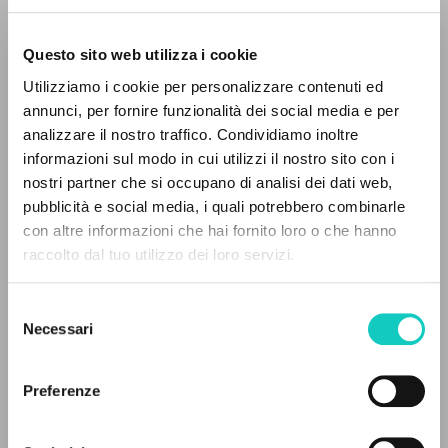
Questo sito web utilizza i cookie
Giussani Luigi
Autore
Utilizziamo i cookie per personalizzare contenuti ed
annunci, per fornire funzionalità dei social media e per
Italiano
analizzare il nostro traffico. Condividiamo inoltre
30 Giorni
1990
informazioni sul modo in cui utilizzi il nostro sito con i
Pagine: 8
nostri partner che si occupano di analisi dei dati web,
pubblicità e social media, i quali potrebbero combinarle
con altre informazioni che hai fornito loro o che hanno
raccolto dal tuo utilizzo dei loro servizi.
ULTIMO AGGIORNAMENTO
RICERCA AVANZATA »
11/12/2025
Selezione
A
Z
Necessari
del
consenso
0
DOCUMENTI TROVATI
LEGGI IL FULL TEXT NELL'EDIZIONE
Preferenze
DISPONIBILE