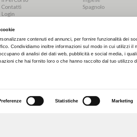
RISULTATI SUCCESSIVI
 cookie
rsonalizzare contenuti ed annunci, per fornire funzionalità dei so
ffico. Condividiamo inoltre informazioni sul modo in cui utilizzi il 
 occupano di analisi dei dati web, pubblicità e social media, i qual
azioni che hai fornito loro o che hanno raccolto dal tuo utilizzo d
Preferenze
Statistiche
Marketing
NAVIGA
LINGUA
Ricerca avanzata »
Italiano
Il PerCorso
Inglese
Contatti
Spagnolo