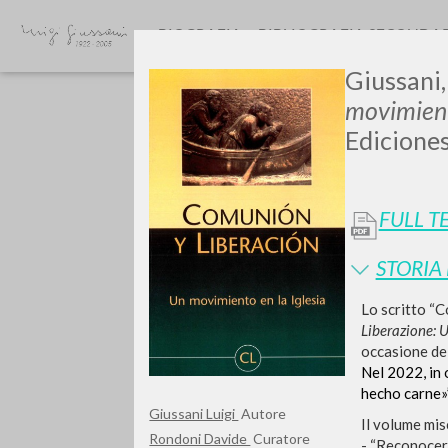
BIOGRAFIA
BIBLIOGRAFIA SECONDA
Giussani,
movimient
Ediciones
FULL T
GIU
STORIA
Lo scritto “​
Liberazione: 
occasione del
Nel 2022, in 
hecho carne»” 
Giussani Luigi
Autore
Il volume mi
Rondoni Davide
Curatore
- “Reconocer 