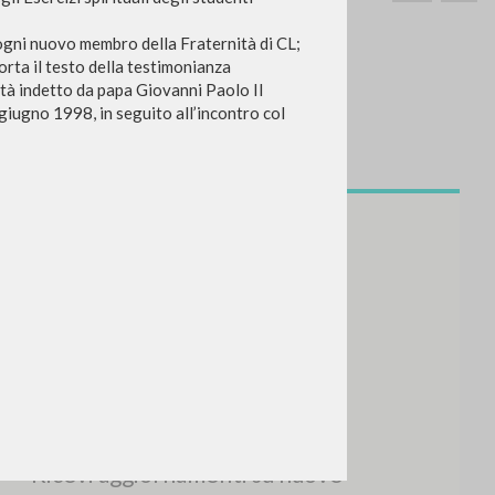
a ogni nuovo membro della Fraternità di CL;
orta il testo della testimonianza
ità indetto da papa Giovanni Paolo II
 giugno 1998, in seguito all’incontro col
CERCA
Frase esatta
 »
ATTIVITÀ RECENTI
A
Z