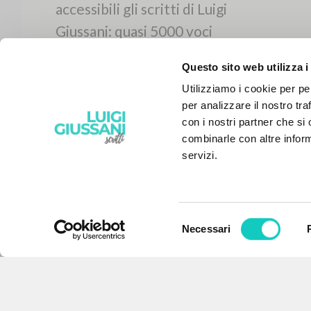
Questo sito web utilizza i
Utilizziamo i cookie per pe
per analizzare il nostro tra
con i nostri partner che si
combinarle con altre inform
servizi.
Selezione
Necessari
IL PROGETTO
del
consenso
Il portale raccoglie e rende
accessibili gli scritti di Luigi
Giussani: quasi 5000 voci