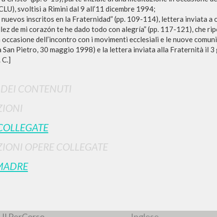
(CLU), svoltisi a Rimini dal 9 all’11 dicembre 1994;
s nuevos inscritos en la Fraternidad” (pp. 109-114), lettera inviata 
illez de mi corazón te he dado todo con alegría” (pp. 117-121), che rip
n occasione dell’incontro con i movimenti ecclesiali e le nuove comun
 San Pietro, 30 maggio 1998) e la lettera inviata alla Fraternità il 3
 C.]
I DEI CONTENUTI
RICERCA AVANZATA
i risultati ancora più precisi? Utilizza la
IONI
0
DOCUMENTI TROVATI
COLLEGATE
IONI OPERE COLLEGATE
Visualizza dettagli per tipologia
LINGUA
AUTORE
ANNO
MADRE