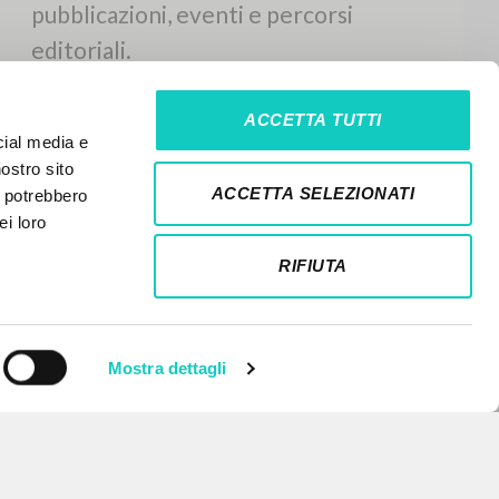
ACCETTA TUTTI
cial media e
nostro sito
ACCETTA SELEZIONATI
i potrebbero
ei loro
RIFIUTA
Mostra dettagli
NEWSLETTER
Ricevi aggiornamenti su nuove
pubblicazioni, eventi e percorsi
editoriali.