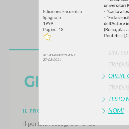
universitari 
- “Carta a lo
Ediciones Encuentro
- “En la senc
Spagnolo
dell’Autore i
1999
(Roma, piazza
Pagine: 18
Pontefice. [C.
SINTES
ULTIMO AGGIORNAMENTO
Vuo
27/03/2024
TRADUZ
OPERE 
TRADUZ
TIPOLOGIA OPERA
TESTO 
NOMI