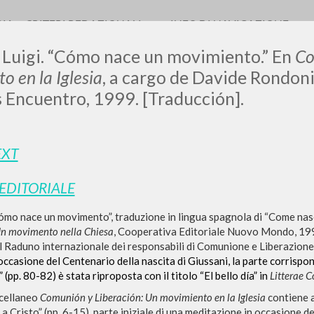
RIA
CRITERI REDAZIONALI
INFO DI NAVIGAZIONE
 Luigi. “Cómo nace un movimiento.” En
Co
o en la Iglesia
,
a cargo de Davide Rondoni
 Encuentro, 1999. [Traducción].
LUIGI
EXT
SSANI
 EDITORIALE
Cómo nace un movimento”, traduzione in lingua spagnola di “Come na
scritti
Un movimento nella Chiesa
,
Cooperativa Editoriale Nuovo Mondo, 1998,
 Raduno internazionale dei responsabili di Comunione e Liberazione
occasione del Centenario della nascita di Giussani, la parte corrispo
(pp. 80-82) è stata riproposta con il titolo “El bello día” in
Litterae 
scellaneo
Comunión y Liberación: Un movimiento en la Iglesia
contiene a
a Cristo” (pp. 6-15), parte iniziale di una meditazione in occasione deg