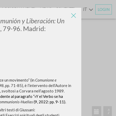
AGGIORNAMENTI
NEWS
CONTATTI
IT
LOGIN
E
munión y Liberación: Un
, 79-96. Madrid:
sce un movimento” (in
Comunione e
 pp. 71-85), è l’intervento dell’Autore in
, svoltosi a Corvara nell’agosto 1989.
ndente al paragrafo “«Y el Verbo se ha
Communionis-Huellas
(9, 2022: pp. 9-11).
ltri testi di Giussani:
li Esercizi spirituali degli studenti