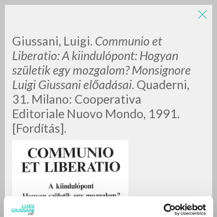
Giussani, Luigi.
Communio et
Liberatio: A kiindulópont: Hogyan
születik egy mozgalom? Monsignore
Luigi Giussani előadásai
. Quaderni,
31. Milano: Cooperativa
Editoriale Nuovo Mondo, 1991.
RICERCA AVANZATA »
[Fordítás].
A
Z
0
DOCUMENTI TROVATI
RISULTATI SUCCESSIVI