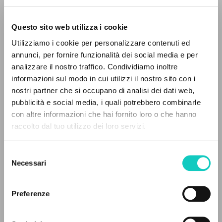
Questo sito web utilizza i cookie
Utilizziamo i cookie per personalizzare contenuti ed
annunci, per fornire funzionalità dei social media e per
analizzare il nostro traffico. Condividiamo inoltre
informazioni sul modo in cui utilizzi il nostro sito con i
nostri partner che si occupano di analisi dei dati web,
pubblicità e social media, i quali potrebbero combinarle
IL PROGETTO
con altre informazioni che hai fornito loro o che hanno
raccolto dal tuo utilizzo dei loro servizi.
Il portale raccoglie e rende accessibili gli scritti
Giussani Luigi
Autore
di Luigi Giussani: quasi 5000 voci bibliografiche,
Selezione
testi integrali in 5 lingue e percorsi tematici
Necessari
Cooperativa Editoriale Nuovo Mondo
del
dedicati.
Ungherese
consenso
1991
Preferenze
Pagine: 34
NAVIGA