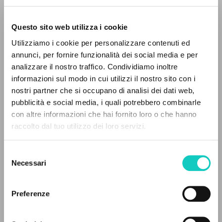
Questo sito web utilizza i cookie
RICERCA AVANZATA »
Utilizziamo i cookie per personalizzare contenuti ed
A
Giussani Luigi
Autore
Z
annunci, per fornire funzionalità dei social media e per
analizzare il nostro traffico. Condividiamo inoltre
0
DOCUMENTI TROVATI
Italiano
informazioni sul modo in cui utilizzi il nostro sito con i
Quaderni de l'Azione Giovanile
nostri partner che si occupano di analisi dei dati web,
1960
pubblicità e social media, i quali potrebbero combinarle
Pagine: 3
con altre informazioni che hai fornito loro o che hanno
raccolto dal tuo utilizzo dei loro servizi.
RISULTATI SUCCESSIVI
ULTIMO AGGIORNAMENTO
Selezione
27/09/2022
Necessari
del
consenso
Preferenze
LEGGI IL FULL TEXT NELL'EDIZIONE
DISPONIBILE