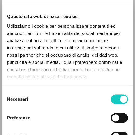
Questo sito web utilizza i cookie
RICERCA AVANZATA »
Utilizziamo i cookie per personalizzare contenuti ed
Giussani Luigi
Autore
A
Z
annunci, per fornire funzionalità dei social media e per
analizzare il nostro traffico. Condividiamo inoltre
Italiano
0
DOCUMENTI TROVATI
informazioni sul modo in cui utilizzi il nostro sito con i
Litterae Communionis-Tracce
1999
nostri partner che si occupano di analisi dei dati web,
Pagine: 1
pubblicità e social media, i quali potrebbero combinarle
con altre informazioni che hai fornito loro o che hanno
raccolto dal tuo utilizzo dei loro servizi.
RISULTATI SUCCESSIVI
ULTIMO AGGIORNAMENTO
07/05/2020
Selezione
Necessari
del
consenso
Preferenze
LEGGI IL FULL TEXT NELL'EDIZIONE
DISPONIBILE