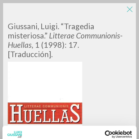
Giussani, Luigi. “Tragedia
misteriosa.”
Litterae Communionis-
Huellas
, 1 (1998): 17.
[Traducción].
A
Z
0
DOCUMENTI TROVATI
RISULTATI SUCCESSIVI