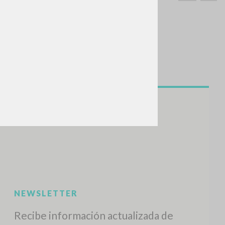
BUSCA
Frase exacta
ADA »
VIDADES RECIENTES
A
Z