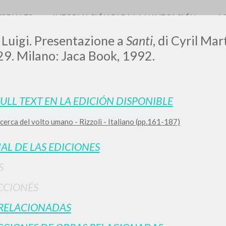
TORIALES
INFORMACIÓN PARA LA NAVEGACIÓN
A
 Luigi. Presentazione a
Santi
, di Cyril Mar
9. Milano: Jaca Book, 1992.
LUIGI
FULL TEXT EN LA EDICIÓN DISPONIBLE
icerca del volto umano - Rizzoli - Italiano (pp.161-187)
SSANI
IAL DE LAS EDICIONES
scritti
S
CCIONÉS
RELACIONADAS