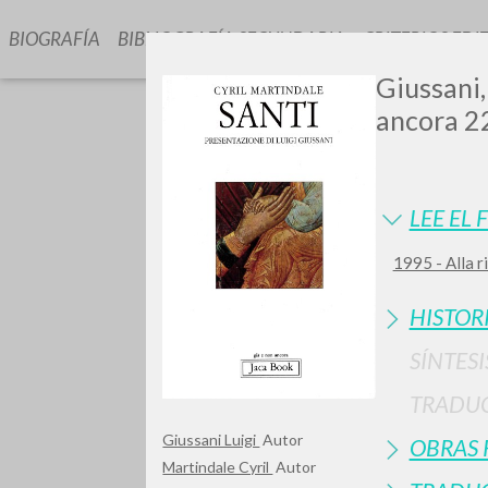
BIOGRAFÍA
BIBLIOGRAFÍA SECUNDARIA
CRITERIOS EDI
Giussani,
ancora 22
LEE EL 
1995 - Alla r
GIU
HISTOR
SÍNTESI
TRADU
Giussani Luigi
Autor
OBRAS 
Martindale Cyril
Autor