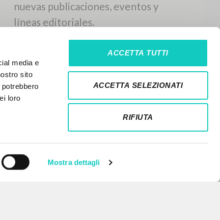
ACCETTA TUTTI
cial media e
nostro sito
ACCETTA SELEZIONATI
i potrebbero
ei loro
RIFIUTA
Mostra dettagli
NEWSLETTER
Recibe información actualizada de
nuevas publicaciones, eventos y
líneas editoriales.