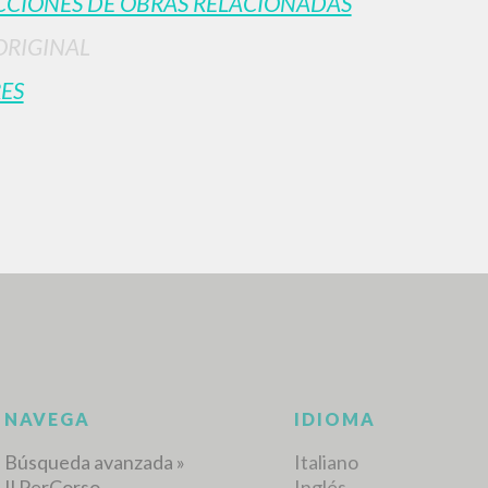
CIONES DE OBRAS RELACIONADAS
ORIGINAL
ES
BÚSQUEDA AVANZ
s resultados aún más precisos? Utilizar el
0
DOCUMENTOS ENCONTRADOS
Ver detalles por tipo
IDIOMA
AUTOR
AÑO
ACTI