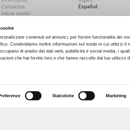
RESULTADOS SUCESIVOS
 cookie
rsonalizzare contenuti ed annunci, per fornire funzionalità dei so
ffico. Condividiamo inoltre informazioni sul modo in cui utilizzi il 
 occupano di analisi dei dati web, pubblicità e social media, i qual
azioni che hai fornito loro o che hanno raccolto dal tuo utilizzo d
Preferenze
Statistiche
Marketing
NAVEGA
IDIOMA
Búsqueda avanzada »
Italiano
Il PerCorso
Inglés
Contactos
Español