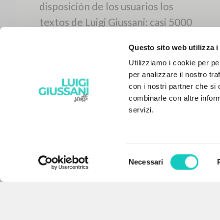
Questo sito web utilizza i
Utilizziamo i cookie per pe
per analizzare il nostro tra
con i nostri partner che si
combinarle con altre inform
servizi.
Selezione
Necessari
EL PROYECTO
del
consenso
Este portal recoge y pone a
disposición de los usuarios los
textos de Luigi Giussani: casi 5000