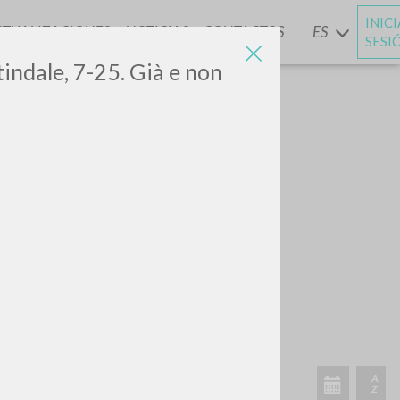
INIC
CTUALIZACIONES
NOTICIAS
CONTACTOS
ES
Y
SESI
tindale,
7-25. Già e non