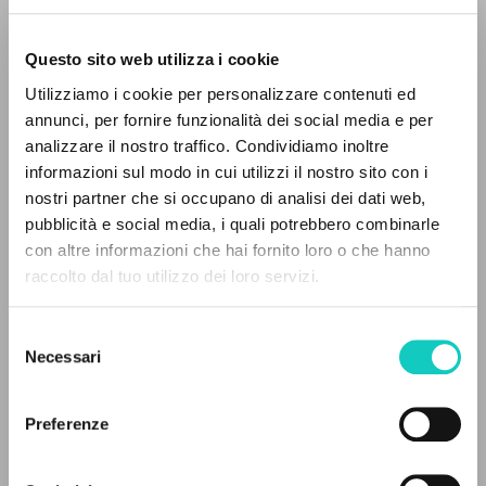
Questo sito web utilizza i cookie
BÚSQUEDA AVANZADA »
Utilizziamo i cookie per personalizzare contenuti ed
A
Z
annunci, per fornire funzionalità dei social media e per
analizzare il nostro traffico. Condividiamo inoltre
Giussani Luigi
Autor
0
DOCUMENTOS ENCONTRADOS
informazioni sul modo in cui utilizzi il nostro sito con i
nostri partner che si occupano di analisi dei dati web,
Jaca Book
Italiano
pubblicità e social media, i quali potrebbero combinarle
1990
con altre informazioni che hai fornito loro o che hanno
Páginas: 146
raccolto dal tuo utilizzo dei loro servizi.
RESULTADOS SUCESIVOS
Selezione
Necessari
del
ÚLTIMA ACTUALIZACIÓN
05/02/2026
consenso
Preferenze