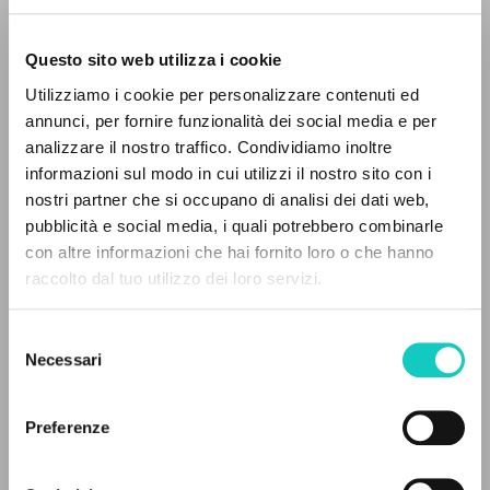
Questo sito web utilizza i cookie
BÚSQUEDA AVANZADA »
Utilizziamo i cookie per personalizzare contenuti ed
A
Z
annunci, per fornire funzionalità dei social media e per
analizzare il nostro traffico. Condividiamo inoltre
0
DOCUMENTOS ENCONTRADOS
informazioni sul modo in cui utilizzi il nostro sito con i
Giussani Luigi
Autor
nostri partner che si occupano di analisi dei dati web,
Scola Angelo
Entrevista
pubblicità e social media, i quali potrebbero combinarle
con altre informazioni che hai fornito loro o che hanno
Portoghese BR
raccolto dal tuo utilizzo dei loro servizi.
RESULTADOS SUCESIVOS
30 Giorni: Edição em língua portuguêsa
1987
Selezione
Páginas: 14
Necessari
del
consenso
Preferenze
ÚLTIMA ACTUALIZACIÓN
01/08/2024