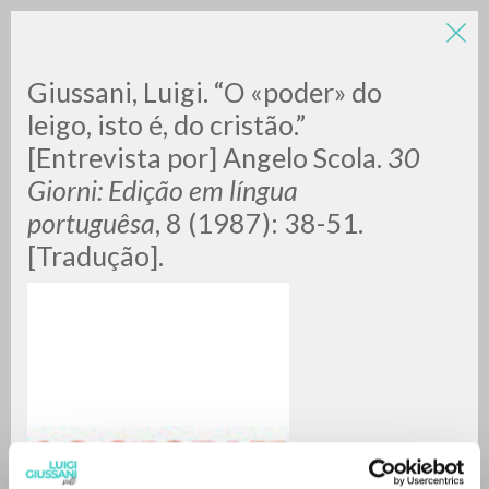
LUIGI
Giussani, Luigi. “O «poder» do
leigo, isto é, do cristão.”
[Entrevista por] Angelo Scola.
30
GIUSSANI
Giorni: Edição em língua
portuguêsa
, 8 (1987): 38-51.
scritti
[Tradução].