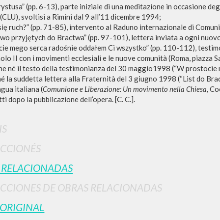
ystusa” (pp. 6-13), parte iniziale di una meditazione in occasione degli
 (CLU), svoltisi a Rimini dal 9 all’11 dicembre 1994;
 się ruch?” (pp. 71-85), intervento al Raduno internazionale di Comu
owo przyjętych do Bractwa” (pp. 97-101), lettera inviata a ogni nuov
cie mego serca radośnie oddałem Ci wszystko” (pp. 110-112), testimo
RESULTADOS SUCESIVOS
olo II con i movimenti ecclesiali e le nuove comunità (Roma, piazza 
che né il testo della testimonianza del 30 maggio1998 (“W prostoci
é la suddetta lettera alla Fraternità del 3 giugno 1998 (“List do Bra
ngua italiana (
Comunione e Liberazione: Un movimento nella Chiesa,
Co
ti dopo la pubblicazione dell’opera. [C. C.].
IS
CCIONÉS
 RELACIONADAS
CCIONES DE OBRAS RELACIONADAS
NAVEGA
IDIOMA
 ORIGINAL
Búsqueda avanzada »
Italiano
Il PerCorso
Inglés