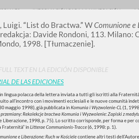
TORIALES
INFORMACIÓN PARA LA NAVEGACIÓN
A
, Luigi. “List do Bractwa.” W
Comunione e 
, redakcja: Davide Rondoni, 113. Milano: 
ondo, 1998. [Tłumaczenie].
 FULL TEXT EN LA EDICIÓN DISPONIBLE
BÚSQUEDA AVANZ
s resultados aún más precisos? Utilizar el
IAL DE LAS EDICIONES
0
DOCUMENTOS ENCONTRADOS
n lingua polacca della lettera inviata a tutti gli iscritti alla Fratern
uito all’incontro con i movimenti ecclesiali e le nuove comunità ind
Ver detalles por tipo
 30 maggio 1998), già pubblicata in
Komunia i Wyzwolenie-CL
(1, 1998
 przemiany: Rekolekcje bractwa Komunia i Wyzwolenie: Zapiski z medytac
IDIOMA
AUTOR
AÑO
ACTI
Liberazione, 1998, p. 75). Lo scritto corrisponde, per forma e per co
a Fraternità” in
Litterae Communionis-Tracce
(6, 1998: p. 1).
munione e Liberazione: Ruch w Kościele
contiene altri testi dell’Autor