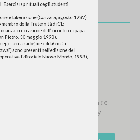
 Esercizi spirituali degli studenti
nione e Liberazione (Corvara, agosto 1989);
o membro della Fraternità di CL;
nianza in occasione dell’incontro di papa
San Pietro, 30 maggio 1998).
e mego serca radośnie oddałem Ci
ctwa”) sono presenti nell’edizione del
operativa Editoriale Nuovo Mondo, 1998),
NEWSLETTER
Recibe información actualizada de