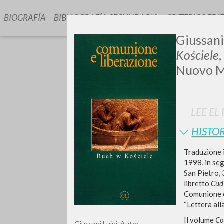
BIOGRAFÍA
BIBLIOGRAFÍA SECUNDARIA
CRITERIOS EDI
Giussani
Kościele
Nuovo M
LEE EL
¿Quiere
HISTOR
Traduzione i
1998, in seg
San Pietro,
libretto
Cud
TIPOLOGÍA
Comunione e 
“Lettera all
Il volume
Co
Giussani Luigi
Autor