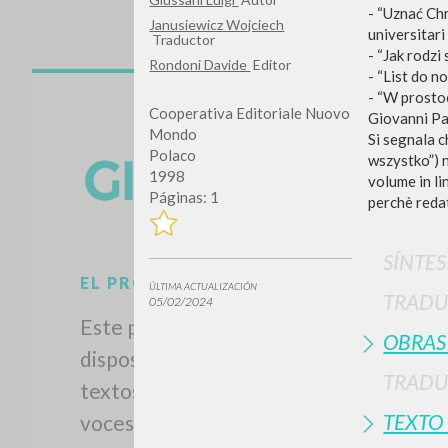
- “Uznać Chr
Janusiewicz Wojciech
universitari
Traductor
- “Jak rodzi
Rondoni Davide
Editor
- “List do n
- “W prosto
Cooperativa Editoriale Nuovo
Giovanni Pa
Mondo
Si segnala 
Polaco
wszystko”) n
1998
volume in li
Páginas: 1
perchè redat
SÍNTES
ÚLTIMA ACTUALIZACIÓN
TRADU
05/02/2024
OBRAS
TRADU
EL PROYECTO
TEXTO
Este portal recoge y pone a