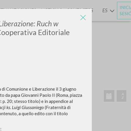
INIC
CTUALIZACIONES
NOTICIAS
CONTACTOS
ES
Y
SESI
Liberazione: Ruch w
Cooperativa Editoriale
BUSCA
Frase exacta
ADA »
ità di Comunione e Liberazione il 3 giugno
etto da papa Giovanni Paolo II (Roma, piazza
: p. 20; stesso titolo) e in appendice al
ji ks. Luigi Giussaniego
(Fraternità di
VIDADES RECIENTES
ntenuto, a quello edito con il titolo
A
Z
e: