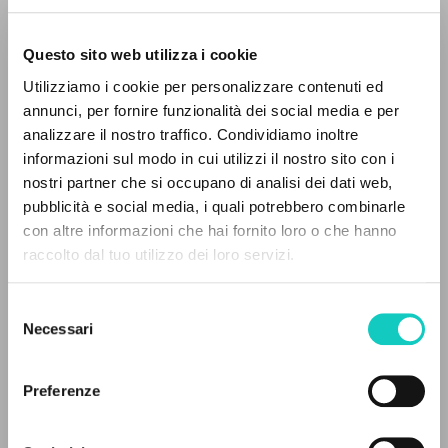
Questo sito web utilizza i cookie
Utilizziamo i cookie per personalizzare contenuti ed
annunci, per fornire funzionalità dei social media e per
EL PROYECTO
analizzare il nostro traffico. Condividiamo inoltre
informazioni sul modo in cui utilizzi il nostro sito con i
Carrón Julián
Autor
Este portal recoge y pone a disposición de los
nostri partner che si occupano di analisi dei dati web,
Giussani Luigi
Autor
usuarios los textos de Luigi Giussani: casi 5000
pubblicità e social media, i quali potrebbero combinarle
voces bibliográficas, textos íntegros en 5
con altre informazioni che hai fornito loro o che hanno
PIEMME
idiomas y líneas temáticas.
raccolto dal tuo utilizzo dei loro servizi.
Italiano
2012
Páginas: 6
Selezione
NAVEGA
Necessari
del
consenso
Búsqueda avanzada »
Il PerCorso
ÚLTIMA ACTUALIZACIÓN
Preferenze
29/08/2025
Contactos
Iniciar sesión