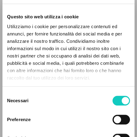
Questo sito web utilizza i cookie
Utilizziamo i cookie per personalizzare contenuti ed
annunci, per fornire funzionalità dei social media e per
EL PROYECTO
Carrón Julián
Autor
analizzare il nostro traffico. Condividiamo inoltre
Giussani Luigi
Autor
informazioni sul modo in cui utilizzi il nostro sito con i
Este portal recoge y pone a disposición de los
nostri partner che si occupano di analisi dei dati web,
usuarios los textos de Luigi Giussani: casi 5000
Slant Books
pubblicità e social media, i quali potrebbero combinarle
voces bibliográficas, textos íntegros en 5
Inglés
con altre informazioni che hai fornito loro o che hanno
2023
idiomas y líneas temáticas.
raccolto dal tuo utilizzo dei loro servizi.
Páginas: 5
Selezione
NAVEGA
Necessari
del
consenso
Búsqueda avanzada »
ÚLTIMA ACTUALIZACIÓN
15/06/2023
Il PerCorso
Preferenze
Contactos
Iniciar sesión