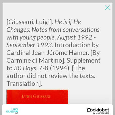
[Giussani, Luigi].
He is if He
Changes: Notes from conversations
with young people. August 1992 -
September 1993.
Introduction by
Cardinal Jean-Jérôme Hamer. [By
Carmine di Martino]. Supplement
BÚSQUEDA AVANZADA »
to
30 Days
, 7-8 (1994). [The
A
Z
author did not review the texts.
Translation].
0
DOCUMENTOS ENCONTRADOS
RESULTADOS SUCESIVOS