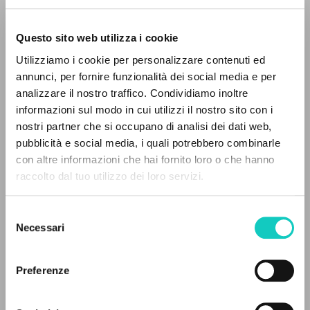
Questo sito web utilizza i cookie
Utilizziamo i cookie per personalizzare contenuti ed
annunci, per fornire funzionalità dei social media e per
analizzare il nostro traffico. Condividiamo inoltre
informazioni sul modo in cui utilizzi il nostro sito con i
nostri partner che si occupano di analisi dei dati web,
pubblicità e social media, i quali potrebbero combinarle
EL PROYECTO
con altre informazioni che hai fornito loro o che hanno
raccolto dal tuo utilizzo dei loro servizi.
Este portal recoge y pone a disposición de los
usuarios los textos de Luigi Giussani: casi 5000
Selezione
voces bibliográficas, textos íntegros en 5
Necessari
del
idiomas y líneas temáticas.
Di Martino Carmine
Editor
consenso
Giussani Luigi
Autor
Preferenze
Hamer Jean Jérôme
Introducción
NAVEGA
Inglés