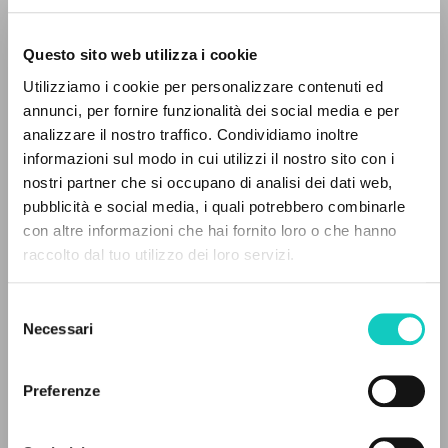
Questo sito web utilizza i cookie
BÚSQUEDA AVANZADA »
Utilizziamo i cookie per personalizzare contenuti ed
A
Z
annunci, per fornire funzionalità dei social media e per
analizzare il nostro traffico. Condividiamo inoltre
0
DOCUMENTOS ENCONTRADOS
Giussani Luigi
Autor
informazioni sul modo in cui utilizzi il nostro sito con i
nostri partner che si occupano di analisi dei dati web,
Español
pubblicità e social media, i quali potrebbero combinarle
CL-Litterae Communionis
con altre informazioni che hai fornito loro o che hanno
1992
raccolto dal tuo utilizzo dei loro servizi.
RESULTADOS SUCESIVOS
Páginas: 1
Selezione
Necessari
del
consenso
ÚLTIMA ACTUALIZACIÓN
26/11/2020
Preferenze