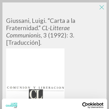
LUIGI
Giussani, Luigi. “Carta a la
Fraternidad.”
CL-Litterae
Communionis
, 3 (1992): 3.
GIUSSANI
[Traducción].
scritti