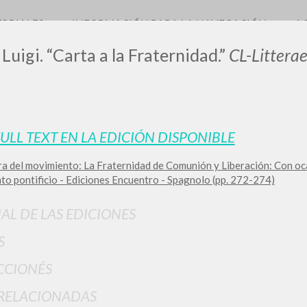
TORIALES
INFORMACIÓN PARA LA NAVEGACIÓN
A
 Luigi. “Carta a la Fraternidad.”
CL-Littera
FULL TEXT EN LA EDICIÓN DISPONIBLE
ra del movimiento: La Fraternidad de Comunión y Liberación: Con oc
BÚSQUEDA AVANZ
s resultados aún más precisos? Utilizar el
to pontificio - Ediciones Encuentro - Spagnolo (pp. 272-274)
0
DOCUMENTOS ENCONTRADOS
IAL DE LAS EDICIONES
Ver detalles por tipo
S
IDIOMA
AUTOR
AÑO
ACTI
CCIONÉS
RELACIONADAS