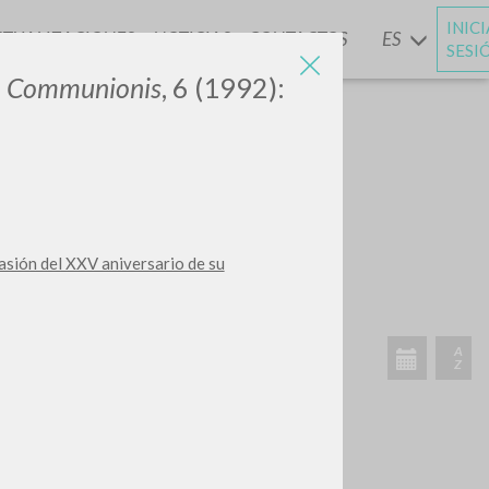
INIC
CTUALIZACIONES
NOTICIAS
CONTACTOS
ES
Y
SESI
e Communionis
, 6 (1992):
BUSCA
Frase exacta
asión del XXV aniversario de su
ADA »
VIDADES RECIENTES
A
Z