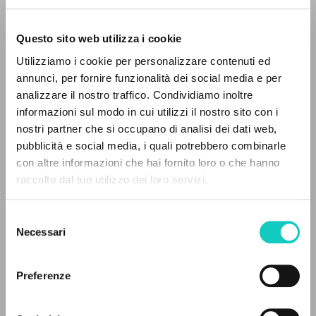
Questo sito web utilizza i cookie
ADVANCED SEARCH »
Utilizziamo i cookie per personalizzare contenuti ed
A
Z
annunci, per fornire funzionalità dei social media e per
analizzare il nostro traffico. Condividiamo inoltre
Borowczyk Krystyna
Translator
0
RESULTS FOUND
informazioni sul modo in cui utilizzi il nostro sito con i
Giussani Luigi
Author
nostri partner che si occupano di analisi dei dati web,
pubblicità e social media, i quali potrebbero combinarle
Polish
con altre informazioni che hai fornito loro o che hanno
Komunia i Wyzwolenie-CL
raccolto dal tuo utilizzo dei loro servizi.
1997
MORE RESULTS
Pages: 3
Selezione
Necessari
del
consenso
LATEST UPDATE
18/11/2020
Preferenze