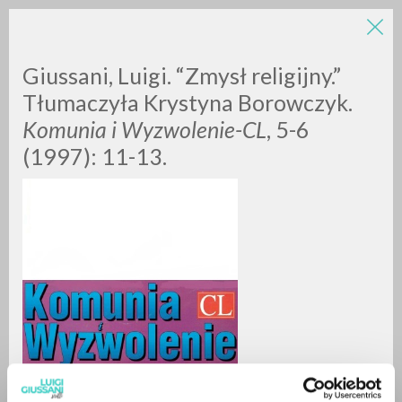
LUIGI
Giussani, Luigi. “Zmysł religijny.”
Tłumaczyła Krystyna Borowczyk.
Komunia i Wyzwolenie-CL
, 5-6
GIUSSANI
(1997): 11-13.
scritti