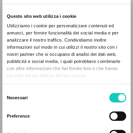
Questo sito web utilizza i cookie
ADVANCED SEARCH »
Utilizziamo i cookie per personalizzare contenuti ed
A
Z
annunci, per fornire funzionalità dei social media e per
analizzare il nostro traffico. Condividiamo inoltre
0
RESULTS FOUND
informazioni sul modo in cui utilizzi il nostro sito con i
nostri partner che si occupano di analisi dei dati web,
pubblicità e social media, i quali potrebbero combinarle
con altre informazioni che hai fornito loro o che hanno
raccolto dal tuo utilizzo dei loro servizi.
MORE RESULTS
Waldstein Micheal
Author
Selezione
Necessari
Italian
del
Litterae Communionis-Tracce
consenso
1998
Preferenze
Pages: 6