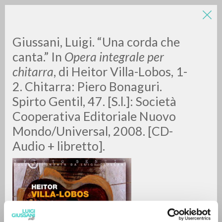
Giussani, Luigi. “Una corda che
canta.” In
Opera integrale per
chitarra
, di
Heitor Villa-Lobos, 1-
2. Chitarra: Piero Bonaguri.
A
Z
Spirto Gentil, 47. [S.l.]: Società
Cooperativa Editoriale Nuovo
0
RESULTS FOUND
Mondo/Universal, 2008. [CD-
Audio + libretto].
MORE RESULTS