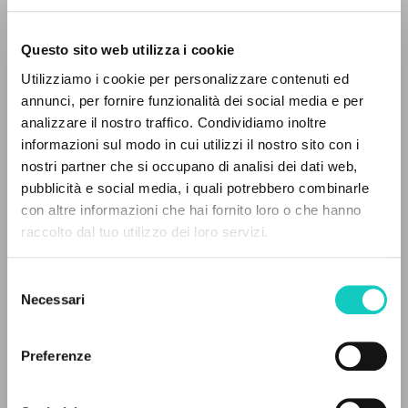
Questo sito web utilizza i cookie
Utilizziamo i cookie per personalizzare contenuti ed
annunci, per fornire funzionalità dei social media e per
THE PROJECT
analizzare il nostro traffico. Condividiamo inoltre
Giussani Luigi
Author
informazioni sul modo in cui utilizzi il nostro sito con i
The portal collects and gives access to the
Villa-Lobos Heitor
Composer
nostri partner che si occupano di analisi dei dati web,
writings of Luigi Giussani: nearly 5,000
pubblicità e social media, i quali potrebbero combinarle
bibliographic references, full texts in 5
Società Cooperativa Editoriale Nuovo Mondo/Universal
con altre informazioni che hai fornito loro o che hanno
Italian
languages, and dedicated thematic sections.
raccolto dal tuo utilizzo dei loro servizi.
2008
Pages: 2
Selezione
BROWSE
Necessari
del
consenso
Advanced search »
LATEST UPDATE
Il PerCorso
Preferenze
28/05/2025
Contact us
Login