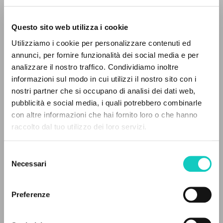
Questo sito web utilizza i cookie
ADVANCED SEARCH »
Utilizziamo i cookie per personalizzare contenuti ed
A
Z
annunci, per fornire funzionalità dei social media e per
analizzare il nostro traffico. Condividiamo inoltre
0
RESULTS FOUND
Giussani Luigi
Author
informazioni sul modo in cui utilizzi il nostro sito con i
Villa-Lobos Heitor
Composer
nostri partner che si occupano di analisi dei dati web,
pubblicità e social media, i quali potrebbero combinarle
Società Cooperativa Editoriale Nuovo Mondo/Universal
con altre informazioni che hai fornito loro o che hanno
English
raccolto dal tuo utilizzo dei loro servizi.
MORE RESULTS
2008
Pages: 2
Selezione
Necessari
del
consenso
LATEST UPDATE
Preferenze
28/05/2025