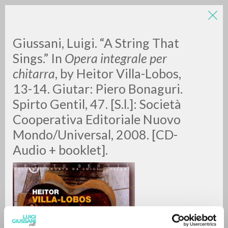
LUIGI
Giussani, Luigi. “A String That
Sings.” In
Opera integrale per
chitarra
, by Heitor Villa-Lobos,
GIUSSANI
13-14. Giutar: Piero Bonaguri.
Spirto Gentil, 47. [S.l.]: Società
scritti
Cooperativa Editoriale Nuovo
Mondo/Universal, 2008. [CD-
Audio + booklet].