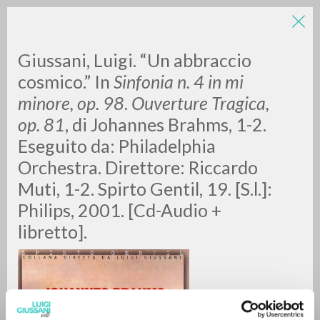
Giussani, Luigi. “Un abbraccio
cosmico.” In
Sinfonia n. 4 in mi
minore, op. 98
.
Ouverture Tragica,
op. 81
, di Johannes Brahms, 1-2.
A
Z
Eseguito da: Philadelphia
Orchestra. Direttore: Riccardo
0
RESULTS FOUND
Muti, 1-2. Spirto Gentil, 19. [S.l.]:
Philips, 2001. [Cd-Audio +
libretto].
MORE RESULTS