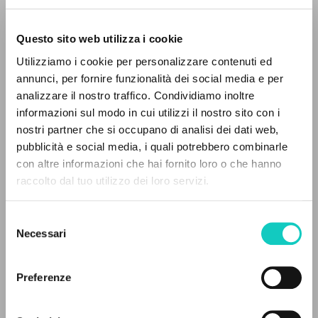
Questo sito web utilizza i cookie
Utilizziamo i cookie per personalizzare contenuti ed
annunci, per fornire funzionalità dei social media e per
THE PROJECT
analizzare il nostro traffico. Condividiamo inoltre
informazioni sul modo in cui utilizzi il nostro sito con i
The portal collects and gives access to the
Brahms Johannes
Composer
nostri partner che si occupano di analisi dei dati web,
writings of Luigi Giussani: nearly 5,000
pubblicità e social media, i quali potrebbero combinarle
Giussani Luigi
Author
bibliographic references, full texts in 5
con altre informazioni che hai fornito loro o che hanno
languages, and dedicated thematic sections.
raccolto dal tuo utilizzo dei loro servizi.
PHILIPS
Italian
2001
Selezione
Pages: 2
BROWSE
Necessari
del
consenso
Advanced search »
Il PerCorso
Preferenze
Contact us
LATEST UPDATE
28/05/2025
Login