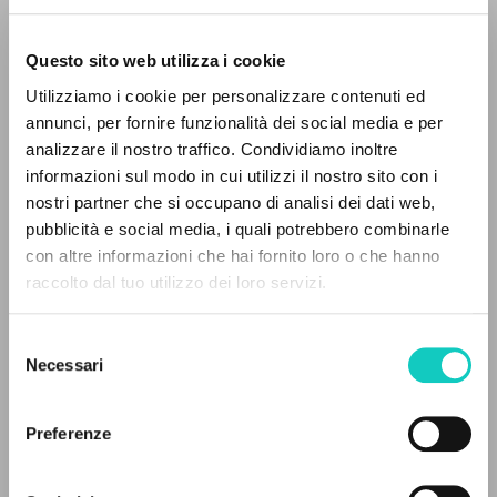
Questo sito web utilizza i cookie
Utilizziamo i cookie per personalizzare contenuti ed
annunci, per fornire funzionalità dei social media e per
analizzare il nostro traffico. Condividiamo inoltre
informazioni sul modo in cui utilizzi il nostro sito con i
Brahms Johannes
Composer
nostri partner che si occupano di analisi dei dati web,
pubblicità e social media, i quali potrebbero combinarle
Giussani Luigi
Author
THE PROJECT
con altre informazioni che hai fornito loro o che hanno
raccolto dal tuo utilizzo dei loro servizi.
PHILIPS
The portal collects and gives access to the
English
writings of Luigi Giussani: nearly 5,000
2001
Selezione
Pages: 2
bibliographic references, full texts in 5
Necessari
del
languages, and dedicated thematic sections.
consenso
Preferenze
LATEST UPDATE
BROWSE
21/05/2025