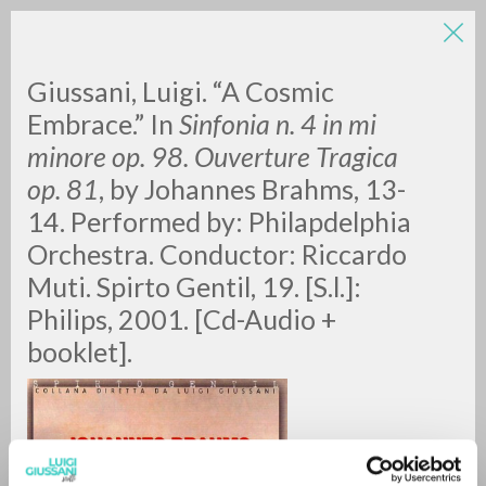
Giussani, Luigi.
“A Cosmic
Embrace.” In
Sinfonia n. 4 in mi
minore op. 98. Ouverture Tragica
op. 81
, by Johannes Brahms, 13-
14. Performed by: Philapdelphia
Orchestra. Conductor: Riccardo
ADVANCED SEARCH »
Muti. Spirto Gentil, 19. [S.l.]:
A
Z
Philips, 2001. [Cd-Audio +
booklet].
0
RESULTS FOUND
MORE RESULTS