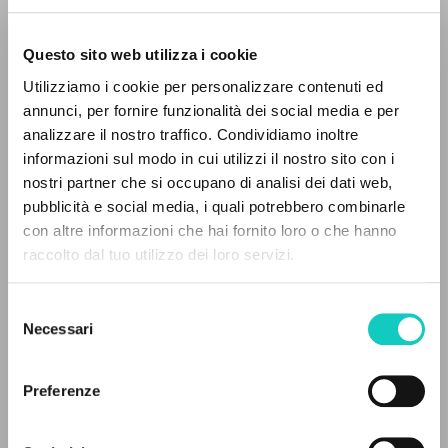
Questo sito web utilizza i cookie
Utilizziamo i cookie per personalizzare contenuti ed
annunci, per fornire funzionalità dei social media e per
analizzare il nostro traffico. Condividiamo inoltre
informazioni sul modo in cui utilizzi il nostro sito con i
nostri partner che si occupano di analisi dei dati web,
pubblicità e social media, i quali potrebbero combinarle
THE PROJECT
con altre informazioni che hai fornito loro o che hanno
raccolto dal tuo utilizzo dei loro servizi.
The portal collects and gives access to the
writings of Luigi Giussani: nearly 5,000
Selezione
Giussani Luigi
Author
bibliographic references, full texts in 5
Necessari
del
languages, and dedicated thematic sections.
consenso
Communion et Libération
French
Preferenze
Pages: 54
BROWSE