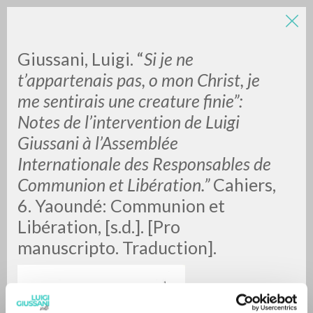
Giussani, Luigi. “
Si je ne
t’appartenais pas, o mon Christ, je
me sentirais une creature finie”:
Notes de l’intervention de Luigi
Giussani à l’Assemblée
Internationale des Responsables de
ADVANCED SEARCH »
Communion et Libération.”
Cahiers,
A
Z
6. Yaoundé: Communion et
Libération, [s.d.]. [Pro
0
RESULTS FOUND
manuscripto. Traduction].
MORE RESULTS