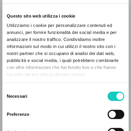
Questo sito web utilizza i cookie
ADVANCED SEARCH »
Utilizziamo i cookie per personalizzare contenuti ed
A
Z
annunci, per fornire funzionalità dei social media e per
analizzare il nostro traffico. Condividiamo inoltre
0
RESULTS FOUND
informazioni sul modo in cui utilizzi il nostro sito con i
Giussani Luigi
Author
nostri partner che si occupano di analisi dei dati web,
Glinka Elena
Translator
pubblicità e social media, i quali potrebbero combinarle
Men' Aleksandr
Afterword
con altre informazioni che hai fornito loro o che hanno
Stafford James Francis
Preface
raccolto dal tuo utilizzo dei loro servizi.
MORE RESULTS
Christianskaja Rossija
Russian
Selezione
2000
Necessari
del
Pages: 193
consenso
Preferenze
LATEST UPDATE