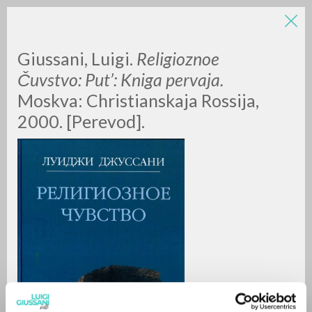
LUIGI
Giussani, Luigi.
Religioznoe
Čuvstvo: Put’: Kniga pervaja.
Moskva:
Christianskaja Rossija,
GIUSSANI
2000. [Perevod].
scritti