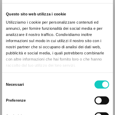
Questo sito web utilizza i cookie
Utilizziamo i cookie per personalizzare contenuti ed
annunci, per fornire funzionalità dei social media e per
analizzare il nostro traffico. Condividiamo inoltre
Giussani Luigi
Author
informazioni sul modo in cui utilizzi il nostro sito con i
nostri partner che si occupano di analisi dei dati web,
Spanish
pubblicità e social media, i quali potrebbero combinarle
CL-Comunión y Liberación
con altre informazioni che hai fornito loro o che hanno
1992
raccolto dal tuo utilizzo dei loro servizi.
Pages: 6
ADVANCED SEARCH »
Selezione
A
Z
Necessari
del
consenso
LATEST UPDATE
0
RESULTS FOUND
06/03/2023
Preferenze