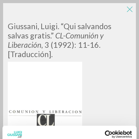
LUIGI
Giussani, Luigi. “Qui salvandos
salvas gratis.”
CL-Comunión y
GIUSSANI
Liberación
, 3 (1992): 11-16.
[Traducción].
scritti