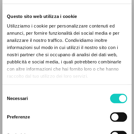
Questo sito web utilizza i cookie
Giussani Luigi
Author
Utilizziamo i cookie per personalizzare contenuti ed
annunci, per fornire funzionalità dei social media e per
Portoghese BR
THE PROJECT
analizzare il nostro traffico. Condividiamo inoltre
30 Dias
1990
informazioni sul modo in cui utilizzi il nostro sito con i
The portal collects and gives access to the
Pages: 11
nostri partner che si occupano di analisi dei dati web,
writings of Luigi Giussani: nearly 5,000
pubblicità e social media, i quali potrebbero combinarle
bibliographic references, full texts in 5
con altre informazioni che hai fornito loro o che hanno
languages, and dedicated thematic sections.
raccolto dal tuo utilizzo dei loro servizi.
LATEST UPDATE
01/08/2024
Selezione
BROWSE
Necessari
del
consenso
Advanced search »
FULL TEXT
Il PerCorso
Preferenze
Contact us
EDITORIAL HISTORY
Login