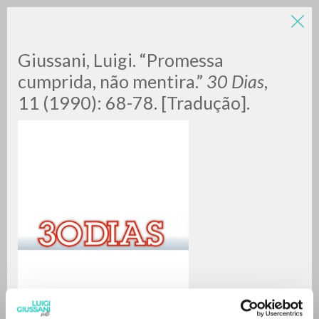
Giussani, Luigi. “Promessa
cumprida, não mentira.”
30 Dias
,
11 (1990): 68-78. [Tradução].
A
Z
0
RESULTS FOUND
MORE RESULTS