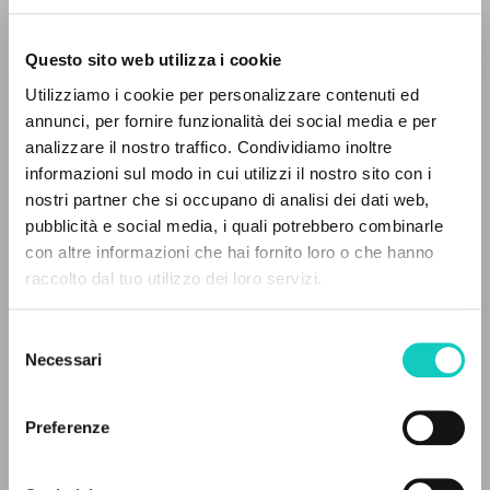
Questo sito web utilizza i cookie
ADVANCED SEARCH »
Utilizziamo i cookie per personalizzare contenuti ed
A
Z
annunci, per fornire funzionalità dei social media e per
Giussani Luigi
Author
analizzare il nostro traffico. Condividiamo inoltre
0
RESULTS FOUND
informazioni sul modo in cui utilizzi il nostro sito con i
Casa cultura e fé
nostri partner che si occupano di analisi dei dati web,
Portoghese BR
pubblicità e social media, i quali potrebbero combinarle
Pages: 30
con altre informazioni che hai fornito loro o che hanno
raccolto dal tuo utilizzo dei loro servizi.
MORE RESULTS
LATEST UPDATE
Selezione
01/08/2024
Necessari
del
consenso
Preferenze
READ THE FULL TEXT OF THE AVAILABLE
EDITION