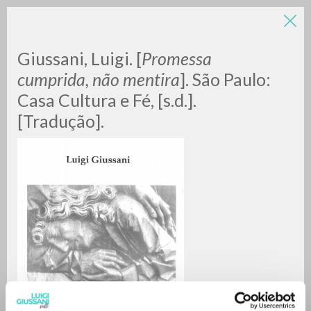
LUIGI
Giussani, Luigi. [
Promessa
cumprida, não mentira
]. São Paulo:
Casa Cultura e Fé, [s.d.].
GIUSSANI
[Tradução].
scritti