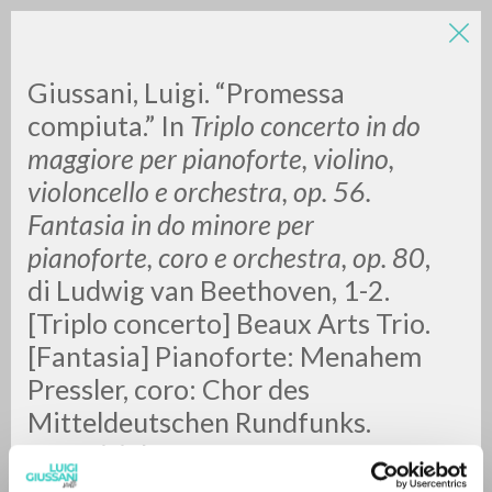
Giussani, Luigi. “Promessa
compiuta.” In
Triplo concerto in do
maggiore per pianoforte, violino,
violoncello e orchestra, op. 56.
Fantasia in do minore per
pianoforte, coro e orchestra, op. 80
,
ADVANCED SEARCH »
di Ludwig van Beethoven, 1-2.
A
Z
[Triplo concerto] Beaux Arts Trio.
[Fantasia] Pianoforte: Menahem
0
RESULTS FOUND
Pressler, coro: Chor des
Mitteldeutschen Rundfunks.
Eseguiti da:
Gewandhausorchester Leipzig.
MORE RESULTS