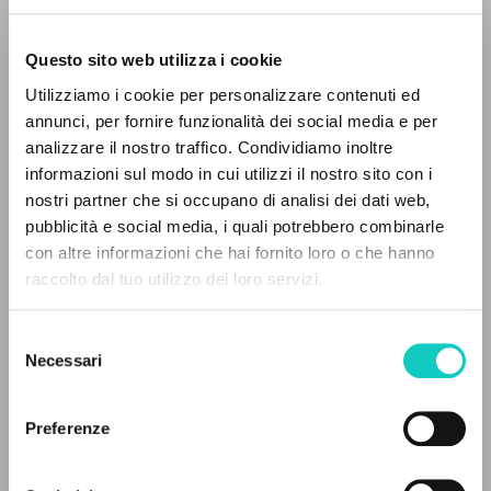
Direttore: Kurt Masur. Cd Spirto
Gentil, 31. [S.l.]: Philips, 2004.
Questo sito web utilizza i cookie
[CD-Audio + libretto].
Utilizziamo i cookie per personalizzare contenuti ed
annunci, per fornire funzionalità dei social media e per
analizzare il nostro traffico. Condividiamo inoltre
informazioni sul modo in cui utilizzi il nostro sito con i
nostri partner che si occupano di analisi dei dati web,
pubblicità e social media, i quali potrebbero combinarle
THE PROJECT
con altre informazioni che hai fornito loro o che hanno
raccolto dal tuo utilizzo dei loro servizi.
The portal collects and gives access to the
writings of Luigi Giussani: nearly 5,000
Selezione
bibliographic references, full texts in 5
Necessari
del
languages, and dedicated thematic sections.
consenso
Beethoven Ludwig van
Composer
Preferenze
Giussani Luigi
Author
BROWSE