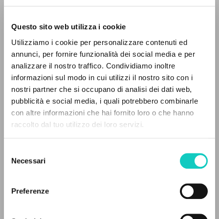
Questo sito web utilizza i cookie
ADVANCED SEARCH »
Utilizziamo i cookie per personalizzare contenuti ed
A
Z
annunci, per fornire funzionalità dei social media e per
Giussani Luigi
Author
analizzare il nostro traffico. Condividiamo inoltre
0
RESULTS FOUND
Martindale Cyril
Author
informazioni sul modo in cui utilizzi il nostro sito con i
nostri partner che si occupano di analisi dei dati web,
Jaca Book
pubblicità e social media, i quali potrebbero combinarle
Italian
con altre informazioni che hai fornito loro o che hanno
2018
raccolto dal tuo utilizzo dei loro servizi.
MORE RESULTS
Pages: 19
Selezione
Necessari
del
consenso
LATEST UPDATE
16/03/2022
Preferenze