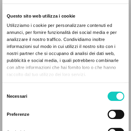
Questo sito web utilizza i cookie
ADVANCED SEARCH »
Utilizziamo i cookie per personalizzare contenuti ed
A
Z
annunci, per fornire funzionalità dei social media e per
Feliciani Giorgio
Author
analizzare il nostro traffico. Condividiamo inoltre
0
RESULTS FOUND
Giussani Luigi
Author
informazioni sul modo in cui utilizzi il nostro sito con i
nostri partner che si occupano di analisi dei dati web,
Marietti 1820
pubblicità e social media, i quali potrebbero combinarle
Italian
con altre informazioni che hai fornito loro o che hanno
1997
raccolto dal tuo utilizzo dei loro servizi.
MORE RESULTS
Pages: 11
Selezione
Necessari
del
consenso
LATEST UPDATE
24/02/2022
Preferenze