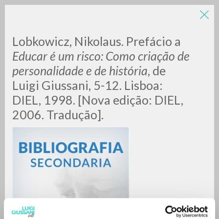
LUIGI
Lobkowicz, Nikolaus. Prefácio a
Educar é um risco: Como criação de
personalidade e de história
, de
GIUSSANI
Luigi Giussani, 5-12. Lisboa:
DIEL, 1998. [Nova edição: DIEL,
scritti
2006. Tradução].