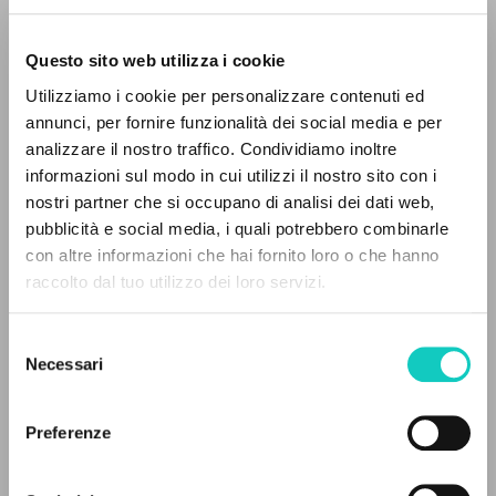
Questo sito web utilizza i cookie
ADVANCED SEARCH »
Utilizziamo i cookie per personalizzare contenuti ed
A
Z
annunci, per fornire funzionalità dei social media e per
analizzare il nostro traffico. Condividiamo inoltre
0
RESULTS FOUND
informazioni sul modo in cui utilizzi il nostro sito con i
nostri partner che si occupano di analisi dei dati web,
Giussani Luigi
Author
pubblicità e social media, i quali potrebbero combinarle
Lobkowicz Nikolaus
Author
con altre informazioni che hai fornito loro o che hanno
raccolto dal tuo utilizzo dei loro servizi.
MORE RESULTS
DIEL
Portuguese
1998
Selezione
Pages: 8
Necessari
del
consenso
Preferenze
LATEST UPDATE
29/06/2023