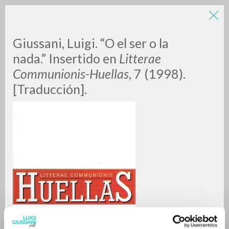
LUIGI
Giussani, Luigi. “O el ser o la
nada.” Insertido en
Litterae
Communionis-Huellas
, 7 (1998).
GIUSSANI
[Traducción].
scritti