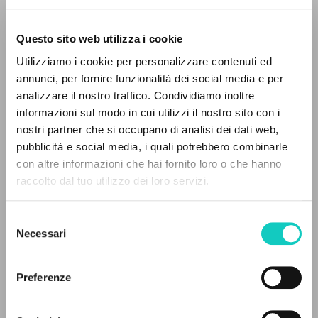
Questo sito web utilizza i cookie
ADVANCED SEARCH »
Utilizziamo i cookie per personalizzare contenuti ed
A
Z
annunci, per fornire funzionalità dei social media e per
analizzare il nostro traffico. Condividiamo inoltre
Giussani Luigi
Author
0
RESULTS FOUND
informazioni sul modo in cui utilizzi il nostro sito con i
nostri partner che si occupano di analisi dei dati web,
Spanish
pubblicità e social media, i quali potrebbero combinarle
Litterae Communionis-Huellas
con altre informazioni che hai fornito loro o che hanno
1998
Pages: 8
raccolto dal tuo utilizzo dei loro servizi.
MORE RESULTS
Selezione
Necessari
del
LATEST UPDATE
consenso
22/12/2020
Preferenze