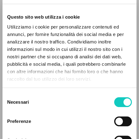
Questo sito web utilizza i cookie
ADVANCED SEARCH »
Utilizziamo i cookie per personalizzare contenuti ed
Giussani Luigi
Author
A
Z
annunci, per fornire funzionalità dei social media e per
analizzare il nostro traffico. Condividiamo inoltre
Italian
0
RESULTS FOUND
informazioni sul modo in cui utilizzi il nostro sito con i
Litterae Communionis-Tracce
1998
nostri partner che si occupano di analisi dei dati web,
Pages: 8
pubblicità e social media, i quali potrebbero combinarle
con altre informazioni che hai fornito loro o che hanno
raccolto dal tuo utilizzo dei loro servizi.
MORE RESULTS
LATEST UPDATE
14/06/2018
Selezione
Necessari
del
consenso
Preferenze
FULL TEXT