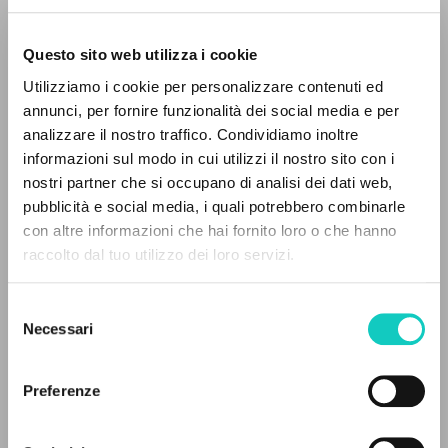
Questo sito web utilizza i cookie
Giussani Luigi
Author
Utilizziamo i cookie per personalizzare contenuti ed
annunci, per fornire funzionalità dei social media e per
Italian
analizzare il nostro traffico. Condividiamo inoltre
Ambrosius
1954
informazioni sul modo in cui utilizzi il nostro sito con i
Pages: 8
nostri partner che si occupano di analisi dei dati web,
pubblicità e social media, i quali potrebbero combinarle
THE PROJECT
con altre informazioni che hai fornito loro o che hanno
raccolto dal tuo utilizzo dei loro servizi.
The portal collects and gives access to the
LATEST UPDATE
28/07/2020
writings of Luigi Giussani: nearly 5,000
Selezione
bibliographic references, full texts in 5
Necessari
del
languages, and dedicated thematic sections.
consenso
READ THE FULL TEXT OF THE AVAILABLE
Preferenze
EDITION
BROWSE