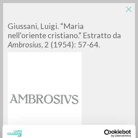
Giussani, Luigi. “Maria
nell’oriente cristiano.” Estratto da
Ambrosius
, 2 (1954): 57-64.
ADVANCED SEARCH »
A
Z
0
RESULTS FOUND
MORE RESULTS