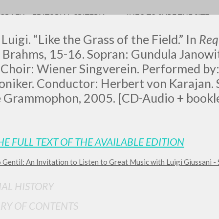
OGRAFY
EDITORIAL CRITERIA
INFO TO SURF THE SITE
Luigi. “Like the Grass of the Field.” In
Req
 Brahms, 15-16. Sopran: Gundula Janowit
Choir: Wiener Singverein. Performed by:
niker. Conductor: Herbert von Karajan. Spi
LUIGI
 Grammophon, 2005. [CD-Audio + bookle
SSANI
HE FULL TEXT OF THE AVAILABLE EDITION
scritti
 Gentil: An Invitation to Listen to Great Music with Luigi Giussani - 
IAL HISTORY
RY OF CONTENTS