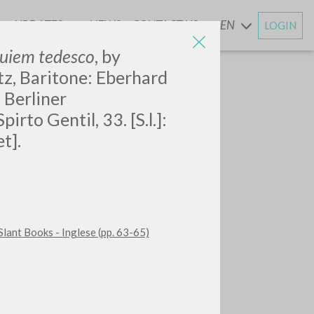
UPDATES
NEWS
CONTACT US
EN
LOGIN
AND
uiem tedesco
,
by
z, Baritone: Eberhard
 Berliner
rto Gentil, 33. [S.l.]:
t].
Slant Books - Inglese (pp. 63-65)