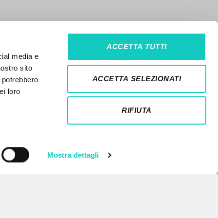
ACCETTA TUTTI
cial media e
nostro sito
ACCETTA SELEZIONATI
i potrebbero
ei loro
RIFIUTA
Mostra dettagli
NEWSLETTER
Get updates on new releases,
events and editorial projects.