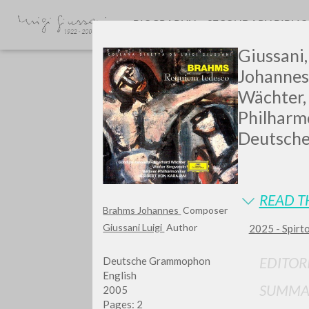
BIOGRAPHY
SECONDARY BIBLI
Giussani, 
Johannes
Wächter, 
Philharmo
Deutsche
GIU
READ T
Brahms Johannes
Composer
Giussani Luigi
Author
2025 - Spirto
EDITOR
Deutsche Grammophon
English
SUMMA
2005
Pages: 2