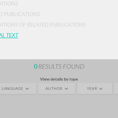
ATIONS
D PUBLICATIONS
ATIONS OF RELATED PUBLICATIONS
AL TEXT
ADVANCED SEAR
ou want even more precise results? Use the
0
RESULTS FOUND
View details by type
LANGUAGE
AUTHOR
YEAR