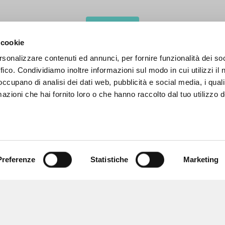
MORE RESULTS
 cookie
rsonalizzare contenuti ed annunci, per fornire funzionalità dei so
ffico. Condividiamo inoltre informazioni sul modo in cui utilizzi il 
 occupano di analisi dei dati web, pubblicità e social media, i qual
azioni che hai fornito loro o che hanno raccolto dal tuo utilizzo d
Preferenze
Statistiche
Marketing
BROWSE
LANGUAGE
Advanced search »
Italian
Il PerCorso
English
Contact us
Spanish