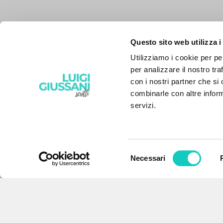
Questo sito web utilizza i
Utilizziamo i cookie per pe
per analizzare il nostro tra
con i nostri partner che si
combinarle con altre inform
servizi.
Selezione
Necessari
del
THE PROJECT
consenso
The portal collects and gives
access to the writings of Luigi
Giussani: nearly 5,000