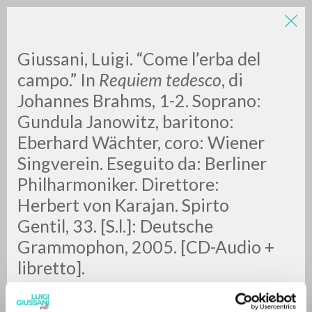
Giussani, Luigi. “Come l’erba del
campo.” In
Requiem tedesco
, di
Johannes Brahms, 1-2. Soprano:
Gundula Janowitz, baritono:
Eberhard Wächter, coro: Wiener
Singverein. Eseguito da: Berliner
ADVANCED SEARCH »
Philharmoniker. Direttore:
A
Z
Herbert von Karajan. Spirto
Gentil, 33. [S.l.]: Deutsche
0
RESULTS FOUND
Grammophon, 2005. [CD-Audio +
libretto].
MORE RESULTS