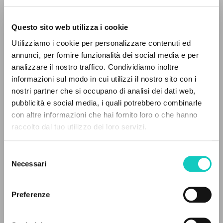
Questo sito web utilizza i cookie
Utilizziamo i cookie per personalizzare contenuti ed
annunci, per fornire funzionalità dei social media e per
analizzare il nostro traffico. Condividiamo inoltre
informazioni sul modo in cui utilizzi il nostro sito con i
nostri partner che si occupano di analisi dei dati web,
pubblicità e social media, i quali potrebbero combinarle
THE PROJECT
con altre informazioni che hai fornito loro o che hanno
Brahms Johannes
Composer
raccolto dal tuo utilizzo dei loro servizi.
Giussani Luigi
Author
The portal collects and gives access to the
writings of Luigi Giussani: nearly 5,000
Selezione
Deutsche Grammophon
bibliographic references, full texts in 5
Necessari
del
Italian
languages, and dedicated thematic sections.
2005
consenso
Pages: 2
Preferenze
BROWSE