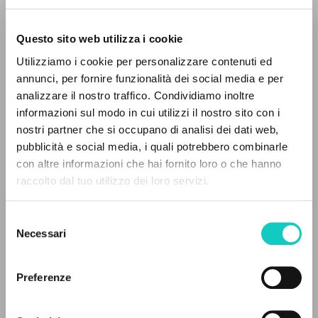
Questo sito web utilizza i cookie
Utilizziamo i cookie per personalizzare contenuti ed
annunci, per fornire funzionalità dei social media e per
THE PROJECT
analizzare il nostro traffico. Condividiamo inoltre
informazioni sul modo in cui utilizzi il nostro sito con i
The portal collects and gives access to the
nostri partner che si occupano di analisi dei dati web,
writings of Luigi Giussani: nearly 5,000
pubblicità e social media, i quali potrebbero combinarle
bibliographic references, full texts in 5
con altre informazioni che hai fornito loro o che hanno
languages, and dedicated thematic sections.
raccolto dal tuo utilizzo dei loro servizi.
Alberto Stefano
Author
Dalpiaz Antonella
Translator
Selezione
BROWSE
Danzi Gianni
Homily
Necessari
del
Favre Patrice
Proof-reader
consenso
Advanced search »
Giussani Luigi
Author
Il PerCorso
Preferenze
Stafford James Francis
Homily
Contact us
Ventorino Francesco
Homily
Login