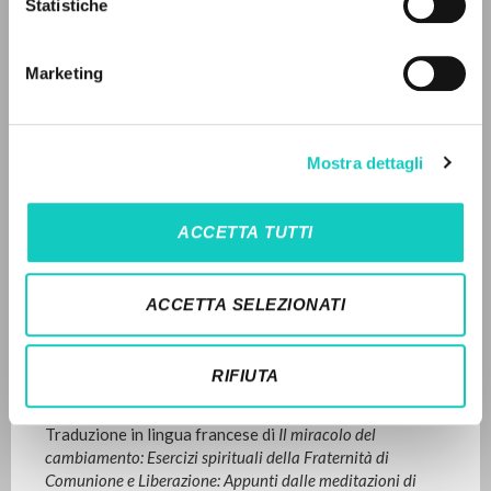
Statistiche
Fraternità di Comunione e Liberazione
French
LANGUAGE
Marketing
1999
Italian
English
Spanish
Pages: 80
Mostra dettagli
NEWSLETTER
LATEST UPDATE
16/01/2023
Get updates on new releases, events and
ACCETTA TUTTI
editorial projects.
ACCETTA SELEZIONATI
READ THE FULL TEXT OF THE AVAILABLE
EDITION
Subscribe
RIFIUTA
EDITORIAL HISTORY
Traduzione in lingua francese di
Il miracolo del
cambiamento: Esercizi spirituali della Fraternità di
Comunione e Liberazione: Appunti dalle meditazioni di