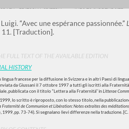
OGRAFY
EDITORIAL CRITERIA
INFO TO SURF THE SITE
 Luigi. “Avec une espérance passionnée.”
 11. [Traduction].
E FULL TEXT OF THE AVAILABLE EDITION
IAL HISTORY
ADVANCED SEAR
ou want even more precise results? Use the
 lingua francese per la diffusione in Svizzera e in altri Paesi di ling
0
RESULTS FOUND
 inviata da Giussani il 7 ottobre 1997 a tutti gli iscritti alla Fratern
ale, pubblicata con il titolo “Lettera alla Fraternità” in
Litterae Comm
View details by type
1999, lo scritto è riproposto, con lo stesso titolo, nella pubblicazio
la Fraternité de Communion et Libération: Notes extraites des méditations
LANGUAGE
AUTHOR
YEAR
, 1999, pp. 73-74). Si segnalano lievi differenze nella traduzione. [C. 