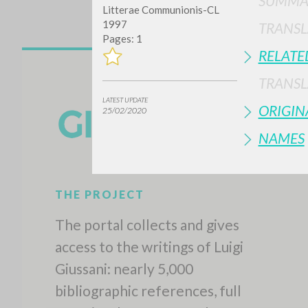
SUMMA
Litterae Communionis-CL
1997
TRANSL
Pages: 1
RELATE
TRANSL
LATEST UPDATE
ORIGIN
25/02/2020
NAMES
THE PROJECT
The portal collects and gives