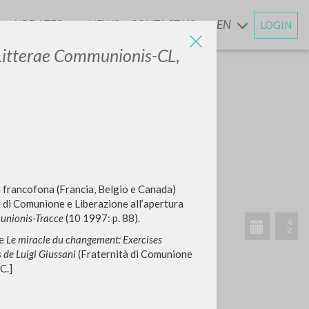
UPDATES
NEWS
CONTACT US
EN
LOGIN
AND
Litterae Communionis-CL
,
SEARCH
Exact phrase
CH »
ua francofona (Francia, Belgio e Canada)
ità di Comunione e Liberazione all’apertura
unionis-Tracce
(10 1997: p. 88).
ne
Le miracle du changement: Exercises
 de Luigi Giussani
(Fraternità di Comunione
RECENT ACTIVITIES
C.]
A
Z