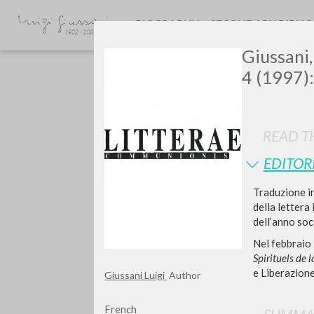
BIOGRAPHY
SECONDARY BIBLI
Giussani,
4 (1997):
READ TH
EDITOR
Do y
Traduzione in
della lettera
dell’anno soci
Nel febbraio 
Spirituels de 
TYPE OF WORK
e Liberazione
Giussani Luigi
Author
French