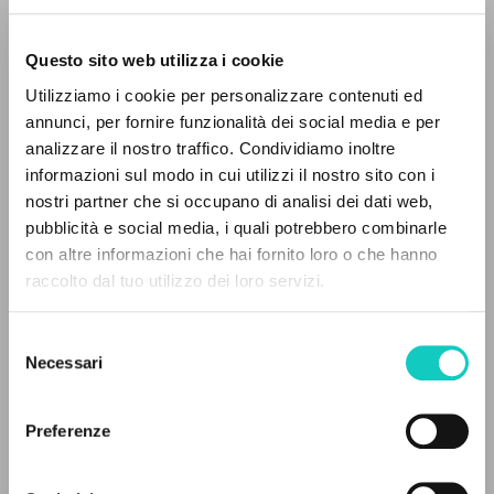
Questo sito web utilizza i cookie
Giussani Luigi
Author
Utilizziamo i cookie per personalizzare contenuti ed
annunci, per fornire funzionalità dei social media e per
French
analizzare il nostro traffico. Condividiamo inoltre
30 Jours
1991
informazioni sul modo in cui utilizzi il nostro sito con i
Pages: 2
nostri partner che si occupano di analisi dei dati web,
pubblicità e social media, i quali potrebbero combinarle
con altre informazioni che hai fornito loro o che hanno
raccolto dal tuo utilizzo dei loro servizi.
LATEST UPDATE
ADVANCED SEARCH »
24/01/2024
Selezione
A
Z
Necessari
del
consenso
0
RESULTS FOUND
READ THE FULL TEXT OF THE AVAILABLE
Preferenze
EDITION
EDITORIAL HISTORY