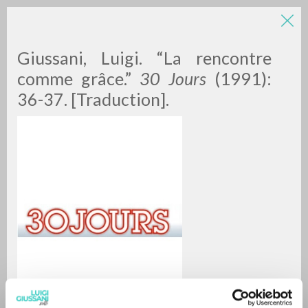
LUIGI
Giussani, Luigi. “La rencontre
comme grâce.”
30 Jours
(1991):
GIUSSANI
36-37. [Traduction].
scritti